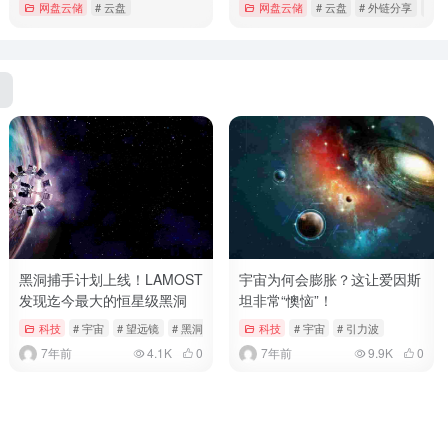
网盘云储
# 云盘
网盘云储
# 云盘
# 外链分享
# 
详情
详情
黑洞捕手计划上线！LAMOST
宇宙为何会膨胀？这让爱因斯
发现迄今最大的恒星级黑洞
坦非常“懊恼”！
科技
# 宇宙
# 望远镜
# 黑洞
科技
# 宇宙
# 引力波
7年前
4.1K
0
7年前
9.9K
0