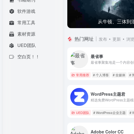
软件游戏
曾经遥不可及的角落
从牛顿、三体到
常用工具
素材资源
热门网址
发布
更新
浏
UED团队
空白页！！
最省事
常用推荐
# 个人博客
# 全媒体
#
WordPress主题君
精选免费WordPress主题
UED团队
# WordPress企业主题
# 
Adobe Color CC