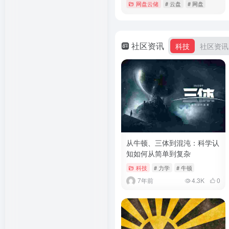
网盘云储
# 云盘
# 网盘
详情
社区资讯
科技
社区资讯
从牛顿、三体到混沌：科学认
知如何从简单到复杂
科技
# 力学
# 牛顿
7年前
4.3K
0