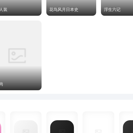
人装
花鸟风月日本史
浮生六记
尚