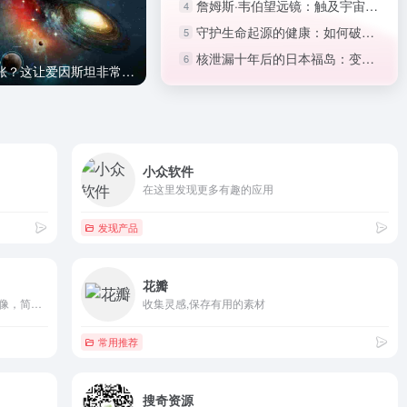
詹姆斯·韦伯望远镜：触及宇宙中曾经遥不可及的角落
4
守护生命起源的健康：如何破解人类生育力下降难题
5
捕手计划上线！LAMOST发现迄今最大的恒星级黑
核泄漏十年后的日本福岛：变成野生动物的天堂
6
洞
宇宙为何会膨胀？这让爱因斯坦非常“懊恼”！
小众软件
在这里发现更多有趣的应用
发现产品
花瓣
像素君直接让你制作属于你自己的像素头像，简单操作，独特风格。
收集灵感,保存有用的素材
常用推荐
搜奇资源