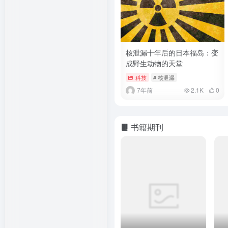
核泄漏十年后的日本福岛：变
成野生动物的天堂
科技
# 核泄漏
7年前
2.1K
0
书籍期刊