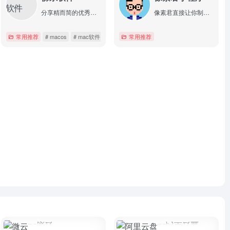
分享精而简的优秀软件
像素君直接让你制作属于你自己的像素头像，简单操作，独特风格。
常用推荐
# macos
# mac软件
# windows
常用推荐
详情