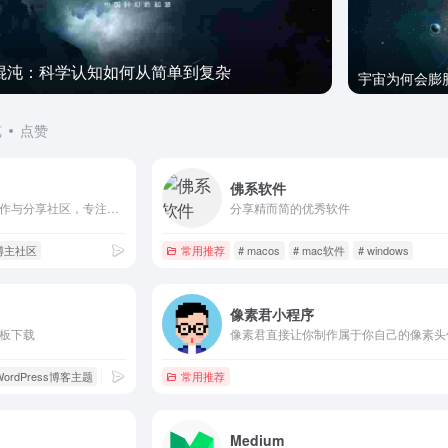
黑洞
混沌：科学认知如何从简单到复杂
览
点赞
佛系软件
最省事聚集地是一个内容创作与分享社区，专注收集和分享负责任、有智趣、贴近生活的内容。
分享精而简的优秀软件
 博主社区
常用推荐
# macos
# mac软件
# windows
像素君小程序
模板下载
WordPress博客主题
# 免费WordPress主题
常用推荐
Medium