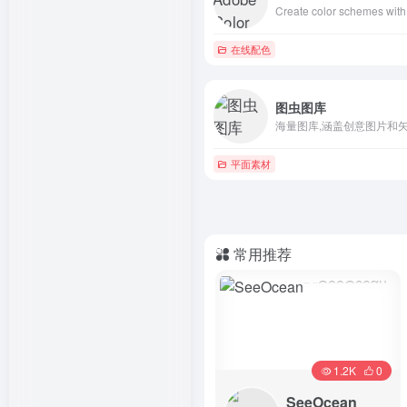
在线配色
图虫图库
海量图库,涵盖创意图片和
平面素材
常用推荐
1.2K
0
SeeOcean