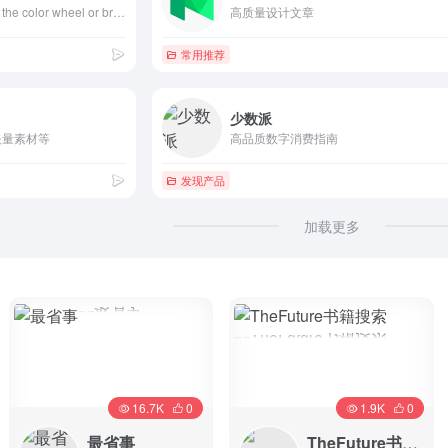
Create color schemes with the color wheel or browse thousands of color combinations from the Color community.
高质量设计文章
常用推荐
少数派
矢量素材等
高品质数字消费指南
发现产品
加载更多
16.7K
0
1.9K
0
最省事
TheFuture书籍搜索