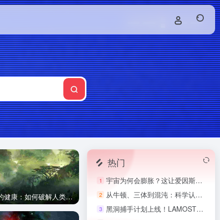
热门
宇宙为何会膨胀？这让爱因斯坦非常“懊恼”！
1
从牛顿、三体到混沌：科学认知如何从简单到复杂
2
守护生命起源的健康：如何破解人类生育力下降难题
黑洞捕手计划上线！LAMOST发现迄今最大的恒星级黑洞
3