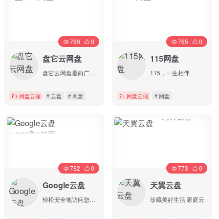
760
0
765
0
盘它云网盘
115网盘
盘它云网盘是向广大用户提供上传空间和技术的信息存储空间服务平台。
115，一生相伴
# 网盘
网盘云储
# 云盘
# 网盘
网盘云储
# 网盘
详情
详情
782
0
773
0
Google云盘
天翼云盘
轻松安全地访问您的所有内容
珍藏美好生活 家庭云