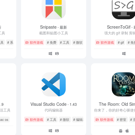
Snipaste
ScreenToGif
新
- 最新
-
工具
截图和贴图小工具
强大的 gif 录制 
工具
# 系统优化
软件游戏
# 免费
# 工具
# 微软
软件游戏
# gif
# 免
Visual Studio Code
The Room: Old Si
1.9
- 1.43
 激活工具
代码编辑器
ac os
软件游戏
# 工具
# 微软
# 编辑器
软件游戏
# 密室
# 