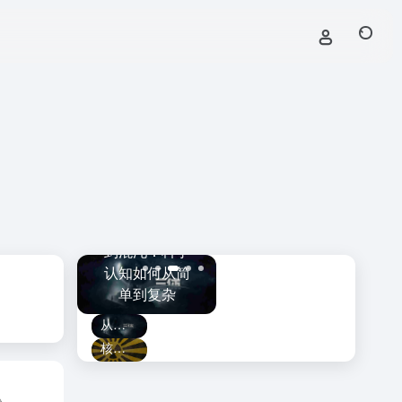
黑洞捕手计划
斯·韦伯望
从牛顿、三体
上线！
守
：触及宇
到混沌：科学
LAMOST发现
的
曾经遥不
认知如何从简
迄今最大的恒
破
及的角落
单到复杂
星级黑洞
从牛顿、三体到混沌：科学认知如何从简单到复杂
核泄漏十年后的日本福岛：变成野生动物的天堂