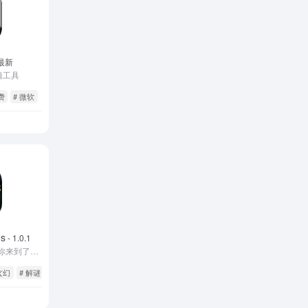
热
门
宇宙为
何会膨
 最新
胀？这
剪辑工具
7年
让爱因
9.9K
前
费
# 微软
斯坦非
从牛
常“懊
顿、三
恼”！
体到混
7年
沌：科
4.3K
前
学认知
黑洞捕手
如何从
计划上
简单到
线！
7
复杂
年前
4.1K
LAMOST
ns
- 1.0.1
发现迄今
詹姆斯·
你来了，你的好奇心驱使你来到了这里。这里是《迷室》
最大的恒
韦伯望
星级黑洞
远镜：
玄幻
# 解谜
7年
触及宇
2.5K
前
宙中曾