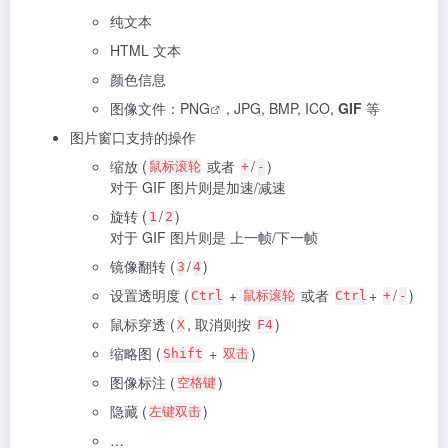
纯文本
HTML 文本
颜色信息
图像文件：
PNG
, JPG, BMP, ICO,
GIF
等
图片窗口支持的操作
缩放 (
或者
/
)
鼠标滚轮
+
-
对于 GIF 图片则是加速/减速
旋转 (
/
)
1
2
对于 GIF 图片则是 上一帧/下一帧
镜像翻转 (
/
)
3
4
设置透明度 (
+
或者
+
/
)
Ctrl
鼠标滚轮
Ctrl
+
-
鼠标穿透 (
, 取消则按
)
X
F4
缩略图 (
+
)
Shift
双击
图像标注 (
)
空格键
隐藏 (
)
左键双击
…