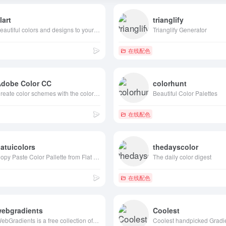
lart
trianglify
Beautiful colors and designs to your inbox every week
Trianglify Generator
在线配色
Adobe Color CC
colorhunt
Create color schemes with the color wheel or browse thousands of color combinations from the Color community.
Beautiful Color Palettes
在线配色
latuicolors
thedayscolor
Copy Paste Color Pallette from Flat UI Theme
The daily color digest
在线配色
webgradients
Coolest
WebGradients is a free collection of 180 linear gradients that you can use as content backdrops in any part of your website.