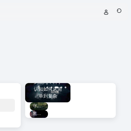
黑洞捕手计划
斯·韦伯望
从牛顿、三体
上线！
守
：触及宇
到混沌：科学
LAMOST发现
的
曾经遥不
认知如何从简
迄今最大的恒
破
及的角落
单到复杂
星级黑洞
守护生命起源的健康：如何破解人类生育力下降难题
黑洞捕手计划上线！LAMOST发现迄今最大的恒星级黑洞