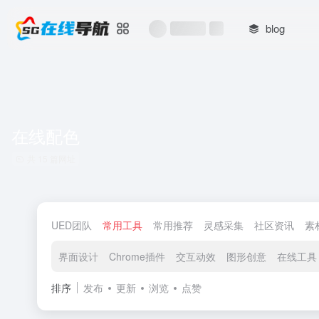
blog
在线配色
共 15 篇网址
UED团队
常用工具
常用推荐
灵感采集
社区资讯
素
界面设计
Chrome插件
交互动效
图形创意
在线工具
排序
发布
更新
浏览
点赞