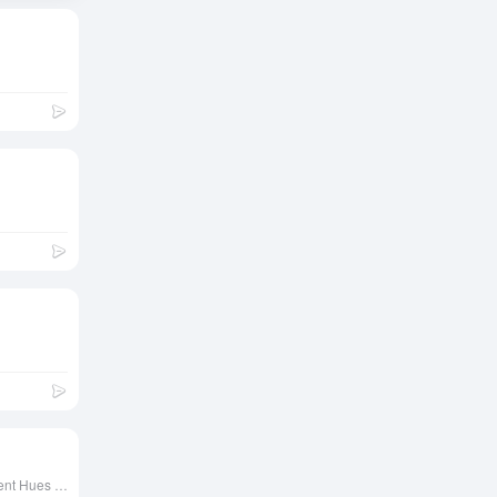
热
门
宇宙为
何会膨
胀？这
7年
让爱因
9.9K
前
斯坦非
从牛
常“懊
顿、三
恼”！
体到混
7年
沌：科
4.3K
前
学认知
黑洞捕手
如何从
计划上
简单到
线！
7
复杂
年前
4.1K
LAMOST
发现迄今
詹姆斯·
最大的恒
韦伯望
星级黑洞
远镜：
7年
触及宇
2.5K
前
Coolest handpicked Gradient Hues for your next super ⚡ amazing stuff
宙中曾