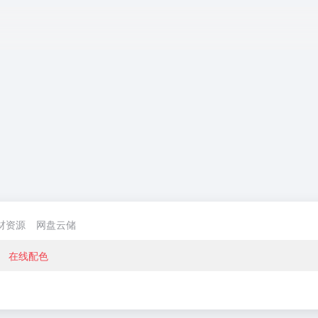
守护生命起源
宇宙为何会膨
詹姆
的健康：如何
胀？这让爱因
远镜
破解人类生育
斯坦非常“懊
宙中
材资源
网盘云储
力下降难题
恼”！
可
在线配色