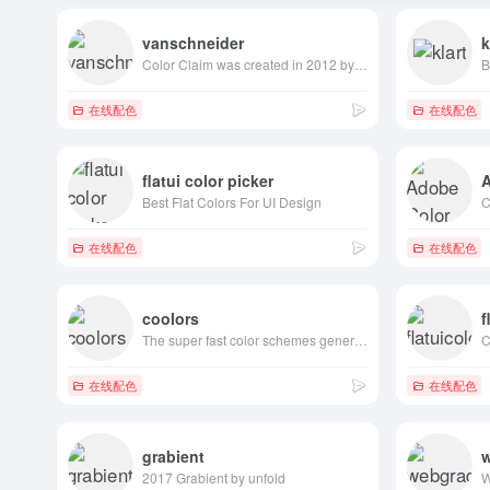
vanschneider
k
Color Claim was created in 2012 by Tobias van Schneider with the goal to collect & combine unique colors for my future projects.
在线配色
在线配色
flatui color picker
Best Flat Colors For UI Design
在线配色
在线配色
coolors
f
The super fast color schemes generator!
在线配色
在线配色
grabient
2017 Grabient by unfold