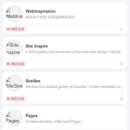
WebInspiration
网页设计欣赏,全球顶级网页设计
网页灵感
Site Inspire
A CSS gallery and showcase of the best web design inspiration.
网页灵感
SiteSee
SiteSee is a curated gallery of beautiful, modern websites collections.
网页灵感
Pages
Curated directory of the best Pages