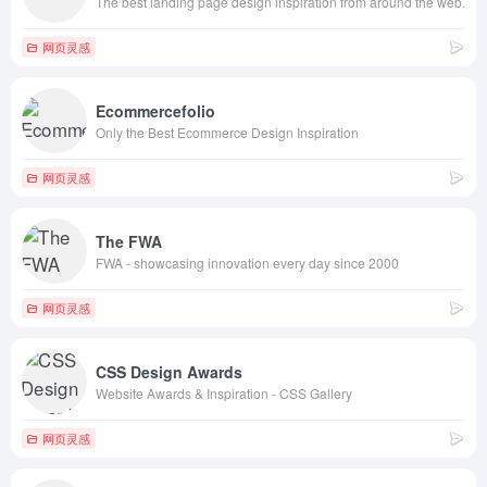
The best landing page design inspiration from around the web.
网页灵感
Ecommercefolio
Only the Best Ecommerce Design Inspiration
网页灵感
The FWA
FWA - showcasing innovation every day since 2000
网页灵感
CSS Design Awards
Website Awards & Inspiration - CSS Gallery
网页灵感