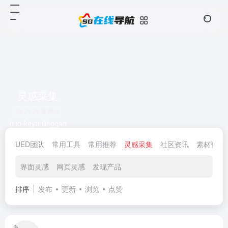
灵感采集
共 26 篇网址
io io-keyanlinggan
UED团队
常用工具
常用推荐
灵感采集
社区资讯
素材资源
界面灵感
网页灵感
发现产品
排序
发布
更新
浏览
点赞