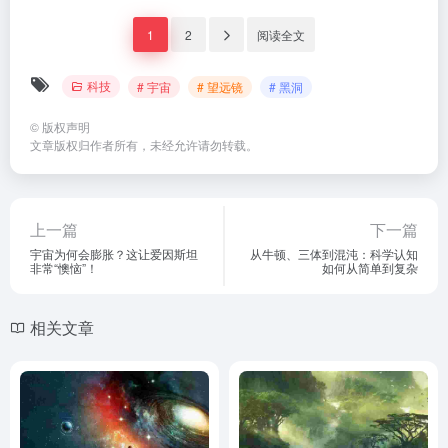
1
2
阅读全文
科技
# 宇宙
# 望远镜
# 黑洞
©
版权声明
文章版权归作者所有，未经允许请勿转载。
上一篇
下一篇
宇宙为何会膨胀？这让爱因斯坦
从牛顿、三体到混沌：科学认知
非常“懊恼”！
如何从简单到复杂
相关文章