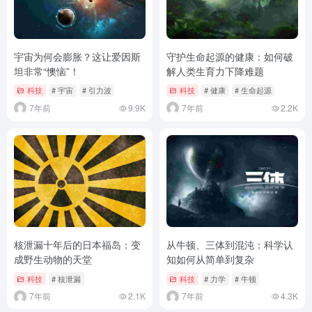
宇宙为何会膨胀？这让爱因斯
守护生命起源的健康：如何破
坦非常“懊恼”！
解人类生育力下降难题
科技
# 宇宙
# 引力波
科技
# 健康
# 生命起源
7年前
9.9K
7年前
2.2K
核泄漏十年后的日本福岛：变
从牛顿、三体到混沌：科学认
成野生动物的天堂
知如何从简单到复杂
科技
# 核泄漏
科技
# 力学
# 牛顿
7年前
2.1K
7年前
4.3K