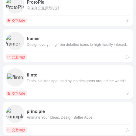
ProtoPie
高保真交互原型设计
交互动效
framer
Design everything from detailed icons to high-fidelity interactions—all in one place.
交互动效
flinto
Flinto is a Mac app used by top designers around the world to create interactive and animated prototypes of their app designs.
交互动效
principle
Animate Your Ideas, Design Better Apps
交互动效