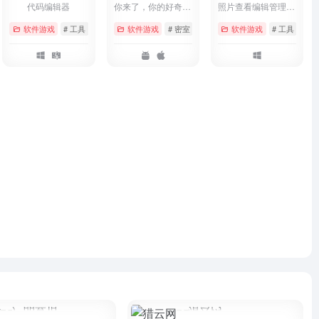
代码编辑器
你来了，你的好奇心驱使你来到了这里。这里是《迷室》
照片查看编辑管理工具
# mac os
软件游戏
# 工具
# 微软
# 编辑器
软件游戏
# 密室
# 玄幻
# 解谜
软件游戏
# 工具
# 