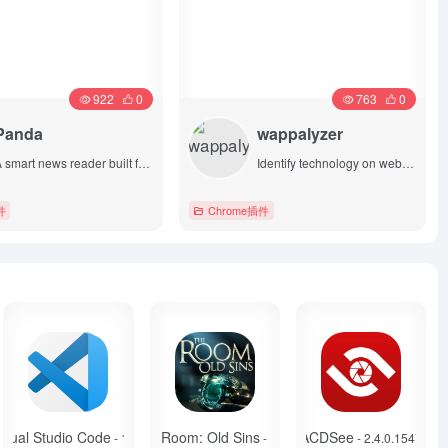
922
0
763
0
Panda
wappalyzer
A smart news reader built for productivity.
Identify technology on websites
件
Chrome插件
详情
详情
isual Studio Code
The Room: Old Sins
ACDSee
- 1.43
- 1.0.1
- 2.4.0.1547