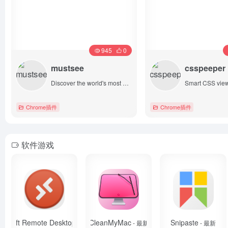
945
0
mustsee
csspeeper
Discover the world's most beautiful places at every opened tab.
Chrome插件
Chrome插件
详情
详情
软件游戏
crosoft Remote Desktop
CleanMyMac
Snipaste
- 10.3.9
- 最新
- 最新