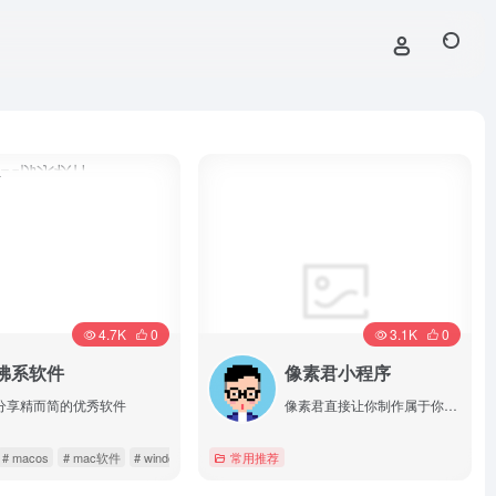
4.7K
0
3.1K
0
佛系软件
像素君小程序
分享精而简的优秀软件
像素君直接让你制作属于你自己的像素头像，简单操作，独特风格。
# macos
# mac软件
# windows
常用推荐