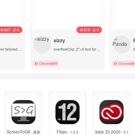
807
0
818
0
sizzy
Smart CSS viewer tailored for Designers.
overflowClip_2">A tool for developing responsive websites crazy-fast
Chrome插件
Chrome插
详情
ScreenToGif
Fliqlo
Adobe Zii 2020
V
- 最新
- 1.3.3
- 5.1.9