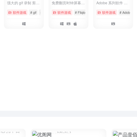
强大的 gif 录制 剪辑工具
免费翻页时钟屏幕保护程序
Adobe 系列软件 mac os 激活工具
# 工具
# 微软
软件游戏
# gif
# 免费
# 微软
软件游戏
# Fliqlo
# 免费
软件游戏
# 屏保
# Adobe