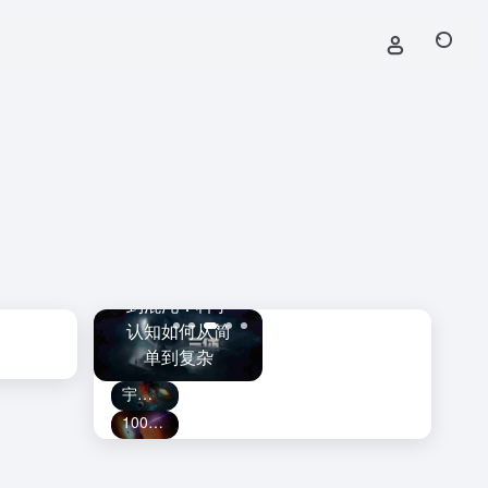
黑洞捕手计划
斯·韦伯望
从牛顿、三体
上线！
守
：触及宇
到混沌：科学
LAMOST发现
的
曾经遥不
认知如何从简
迄今最大的恒
破
及的角落
单到复杂
星级黑洞
宇宙为何会膨胀？这让爱因斯坦非常“懊恼”！
100年后，人类终于看到了黑洞