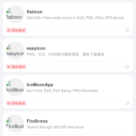
flaticon
634,000+ Free vector icons in SVG, PSD, PNG, EPS format or as ICON FONT.
图标素材
easyicon
PNG、ICO、ICNS格式图标搜索、图标下载服务
图标素材
IcoMoonApp
Icon Font, SVG, PDF &amp; PNG Generator
图标素材
FindIcons
Search through 300,000 free icons