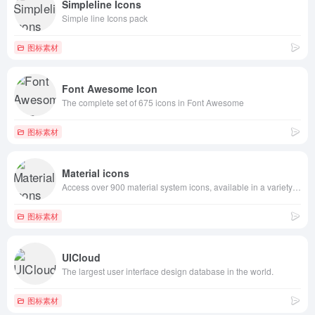
Simpleline Icons
Simple line Icons pack
图标素材
Font Awesome Icon
The complete set of 675 icons in Font Awesome
图标素材
Material icons
Access over 900 material system icons, available in a variety of sizes and densities, and as a web font.
图标素材
UICloud
The largest user interface design database in the world.
图标素材