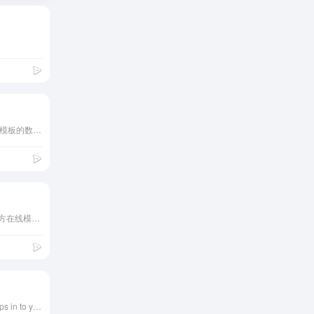
热
门
宇宙为
何会膨
胀？这
7年
让爱因
9.9K
前
斯坦非
从牛
常“懊
顿、三
分享高端ppt模板与keynote模板的数字作品交易平台
恼”！
体到混
7年
沌：科
4.3K
前
学认知
黑洞捕手
如何从
计划上
简单到
线！
7
复杂
OfficePLUS，微软Office官方在线模板网站！
年前
4.1K
LAMOST
发现迄今
詹姆斯·
最大的恒
韦伯望
星级黑洞
远镜：
7年
触及宇
2.5K
前
New Free Photos & Mockups in to your Inbox!
宙中曾