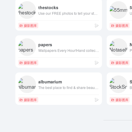
thestocks
Use our FREE photos to tell your story!
摄影图库
摄影图库
papers
N
Wallpapers Every Hour!Hand collected :)
摄影图库
摄影图库
albumarium
The best place to find & share beautiful images
B
摄影图库
摄影图库