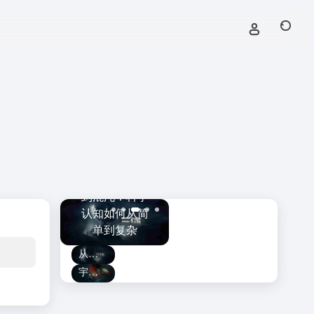
黑洞捕手计划
斯·韦伯望
从牛顿、三体
上线！
守
：触及宇
到混沌：科学
LAMOST发现
的
曾经遥不
认知如何从简
迄今最大的恒
破
及的角落
单到复杂
星级黑洞
从牛顿、三体到混沌：科学认知如何从简单到复杂
宇宙为何会膨胀？这让爱因斯坦非常“懊恼”！