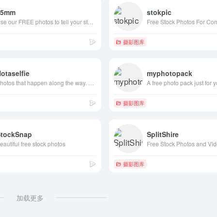
55mm
stokpic
Use our FREE photos to tell your story!
摄影图库
otaselfie
myphotopack
Photos that happen along the way. You can use the images anyway you like. Have fun!
摄影图库
StockSnap
SplitShire
eautiful free stock photos
摄影图库
加载更多