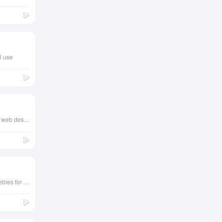
守护生
经遥不
命起源
可及的
的健
角落
7年
康：如
2.2K
前
何破解
核泄漏
人类生
l use
十年后
育力下
的日本
降难题
7年
福岛：
2.1K
前
变成野
生动物
的天堂
A curated collection of free web design resources, all for commercial use.
Exclusive mindblowing freebies for designers and developers