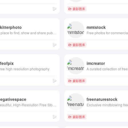
摄影图库
kitterphoto
mmtstock
a place to find, show and share public domain photos
Free photos for commercia
摄影图库
ifeofpix
imcreator
ree high resolution photography
摄影图库
negativespace
freenaturestock
Beautiful, High-Resolution Free Stock Photos
摄影图库