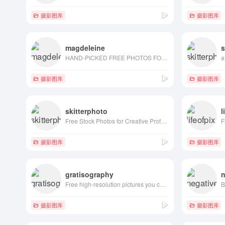
摄影图库
摄影图库
magdeleine
s
HAND-PICKED FREE PHOTOS FOR YOUR INSPIRATION
摄影图库
摄影图库
skitterphoto
l
Free Stock Photos for Creative Professionals
F
摄影图库
摄影图库
gratisography
Free high-resolution pictures you can use on your personal and commercial projects, free of copyright restrictions.
摄影图库
摄影图库