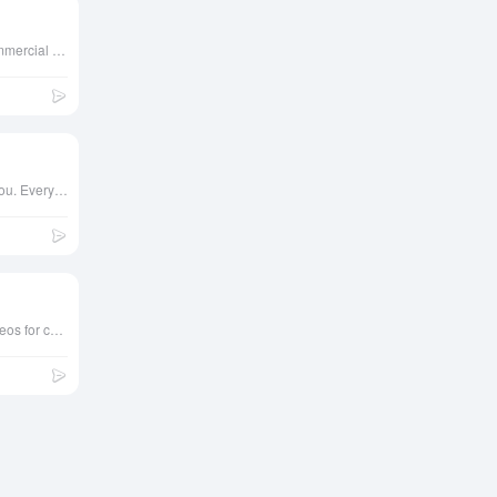
Free Stock Photos For Commercial Use
A free photo pack just for you. Every month.
Free Stock Photos and Videos for commercial use.