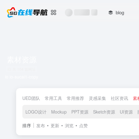
blog
素材资源
共 104 篇网址
io io-sucai1-copy
UED团队
常用工具
常用推荐
灵感采集
社区资讯
素
LOGO设计
Mockup
PPT资源
Sketch资源
UI资源
排序
发布
更新
浏览
点赞