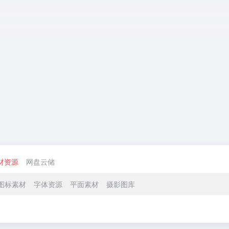
守护生命起源
宇宙为何会膨
詹姆
的健康：如何
胀？这让爱因
远镜
破解人类生育
斯坦非常“懊
宙中
材资源
网盘云储
力下降难题
恼”！
可
图标素材
字体资源
平面素材
摄影图库