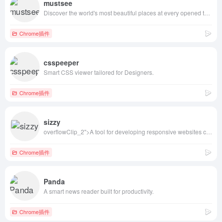
mustsee
Discover the world's most beautiful places at every opened tab.
Chrome插件
csspeeper
Smart CSS viewer tailored for Designers.
Chrome插件
sizzy
overflowClip_2">A tool for developing responsive websites crazy-fast
Chrome插件
Panda
A smart news reader built for productivity.
Chrome插件