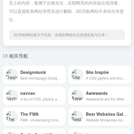
页上的内容，都属于合规合法，后期网页的内容如出现违规，
可以直接联系网站管理员进行删除，SG导航网站不承担任何责
任。
SG导航网站致力于优质、实用的网络站点资源收集与分享！
相关导航
Designmunk
Site Inspire
Best Homepage Design Inspiration
A CSS gallery and showcase of the best web design inspiration.
navnav
Awwwards
A ton of CSS, jQuery, and JavaScript responsive navigation examples, demos, and tutorials from all over the web.
Awwwards are the Website Awards that recognize and promote the talent and effort of the best developers, designers and web agencies in the world.
The FWA
Best Websites Gallery
FWA - showcasing innovation every day since 2000
Website Showcase Inspiration | Best Websites Gallery