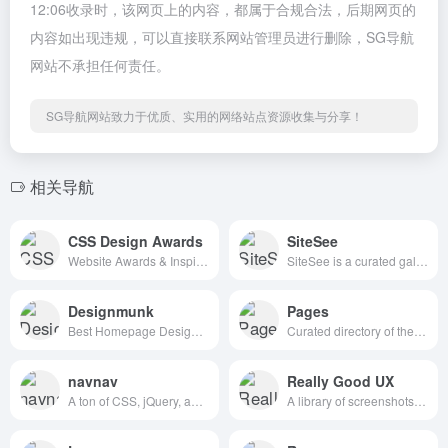
12:06收录时，该网页上的内容，都属于合规合法，后期网页的
内容如出现违规，可以直接联系网站管理员进行删除，SG导航
网站不承担任何责任。
SG导航网站致力于优质、实用的网络站点资源收集与分享！
相关导航
CSS Design Awards
SiteSee
Website Awards & Inspiration - CSS Gallery
SiteSee is a curated gallery of beautiful, modern websites collections.
Designmunk
Pages
Best Homepage Design Inspiration
Curated directory of the best Pages
navnav
Really Good UX
A ton of CSS, jQuery, and JavaScript responsive navigation examples, demos, and tutorials from all over the web.
A library of screenshots and examples of really good UX. Brought to you by