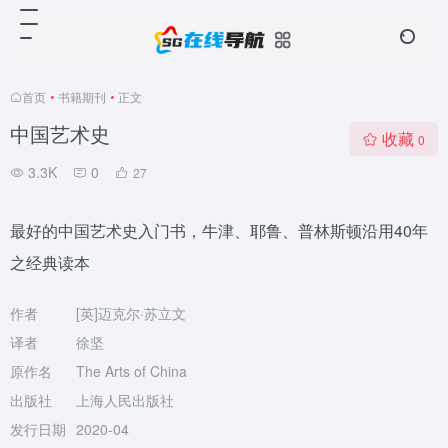
首页
•
书籍期刊
•
正文
中国艺术史
收藏
0
3.3K
0
27
最好的中国艺术史入门书，牛津、耶鲁、普林斯顿沿用40年
之经典读本
作者
[英]迈克尔·苏立文
译者
徐坚
原作名
The Arts of China
出版社
上海人民出版社
发行日期
2020-04