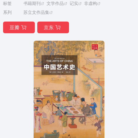
标签
书籍期刊
文学作品
记实
非虚构
系列
苏立文作品集
豆瓣
京东