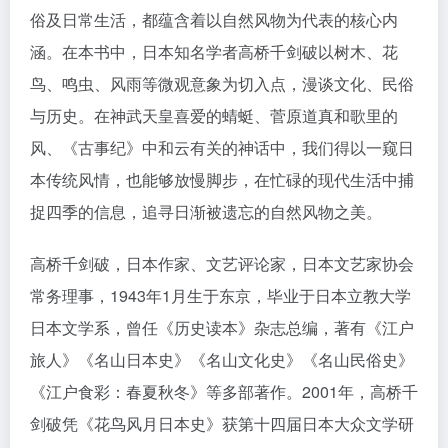
俗及日常生活，都蕴含着以自然风物为代表的核心内
涵。在本书中，日本知名学者高桥千剑破以树木、花
鸟、鸣虫、风雨等微观意象为切入点，漫谈文化、民俗
与历史。在神武天皇喜爱的蜻蜓、菅原道真和歌里的
风、《古事纪》中和云有关的神话中，我们得以一窥日
本传统风情，也能够放慢脚步，在忙碌的现代生活中捕
捉四季的信息，追寻日渐被遗忘的自然风物之美。
高桥千剑破，日本作家、文艺评论家，日本文艺家协会
常务理事，1943年1月生于东京，毕业于日本立教大学
日本文学系，曾任《历史读本》杂志总编，著有《江户
旅人》《名山日本史》《名山文化史》《名山民俗史》
《江户食彩：春夏秋冬》等多部著作。2001年，高桥千
剑破凭《花鸟风月日本史》获第十四届日本大众文学研