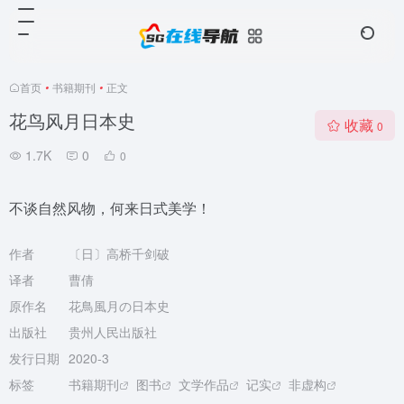
首页
•
书籍期刊
•
正文
花鸟风月日本史
收藏
0
1.7K
0
0
不谈自然风物，何来日式美学！
作者
〔日〕高桥千剑破
译者
曹倩
原作名
花鳥風月の日本史
出版社
贵州人民出版社
发行日期
2020-3
标签
书籍期刊
图书
文学作品
记实
非虚构