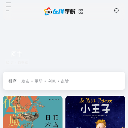
图书
共 4 篇书籍
排序
发布
更新
浏览
点赞