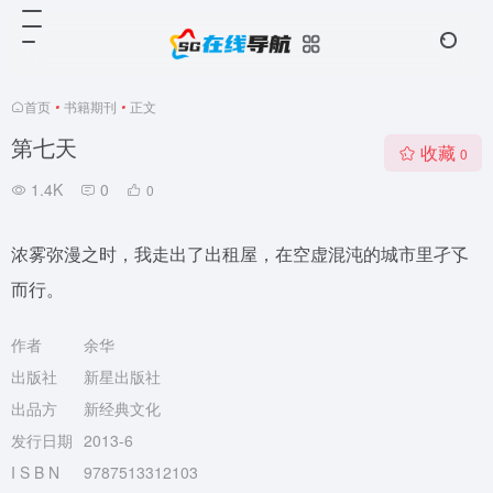
首页
•
书籍期刊
•
正文
第七天
收藏
0
1.4K
0
0
浓雾弥漫之时，我走出了出租屋，在空虚混沌的城市里孑孓
而行。
作者
余华
出版社
新星出版社
出品方
新经典文化
发行日期
2013-6
I S B N
9787513312103