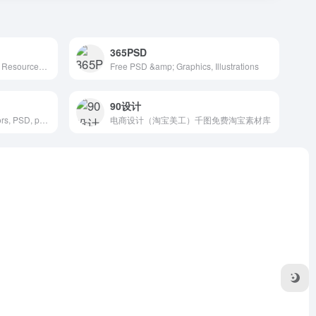
365PSD
Free &amp; Premium Design Resources &mdash; Medialoot
Free PSD &amp; Graphics, Illustrations
90设计
More than a million free vectors, PSD, photos and free icons.
电商设计（淘宝美工）千图免费淘宝素材库