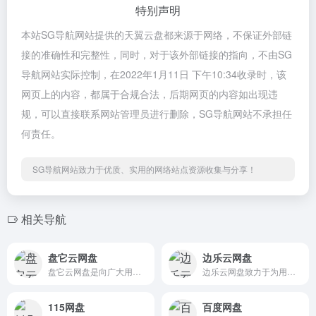
特别声明
本站SG导航网站提供的天翼云盘都来源于网络，不保证外部链
接的准确性和完整性，同时，对于该外部链接的指向，不由SG
导航网站实际控制，在2022年1月11日 下午10:34收录时，该
网页上的内容，都属于合规合法，后期网页的内容如出现违
规，可以直接联系网站管理员进行删除，SG导航网站不承担任
何责任。
SG导航网站致力于优质、实用的网络站点资源收集与分享！
相关导航
盘它云网盘
边乐云网盘
盘它云网盘是向广大用户提供上传空间和技术的信息存储空间服务平台。
边乐云网盘致力于为用户提供安全稳定的云存储产品
115网盘
百度网盘