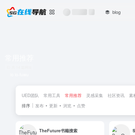
blog
常用推荐
共 14 篇网址
io io-fuwu
UED团队
常用工具
常用推荐
灵感采集
社区资讯
素
排序
发布
更新
浏览
点赞
TheFuture书籍搜索