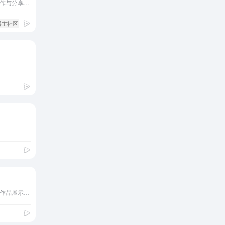
热
最省事聚集地是一个内容创作与分享社区，专注收集和分享负责任、有智趣、贴近生活的内容。
门
 博主社区
宇宙为
何会膨
胀？这
7年
让爱因
9.9K
前
斯坦非
从牛
常“懊
顿、三
恼”！
体到混
7年
沌：科
4.3K
前
学认知
黑洞捕手
如何从
计划上
简单到
线！
7
复杂
年前
4.1K
LAMOST
发现迄今
詹姆斯·
最大的恒
韦伯望
图形交互与界面设计交流、作品展示、学习平台。
星级黑洞
远镜：
7年
触及宇
2.5K
前
宙中曾