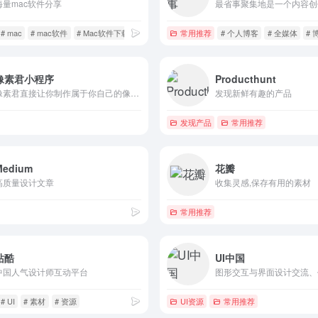
海量mac软件分享
# mac
# mac软件
# Mac软件下载
常用推荐
# 个人博客
# 全媒体
#
像素君小程序
Producthunt
像素君直接让你制作属于你自己的像素头像，简单操作，独特风格。
发现新鲜有趣的产品
发现产品
常用推荐
Medium
花瓣
高质量设计文章
收集灵感,保存有用的素材
常用推荐
站酷
UI中国
中国人气设计师互动平台
# UI
# 素材
# 资源
UI资源
常用推荐