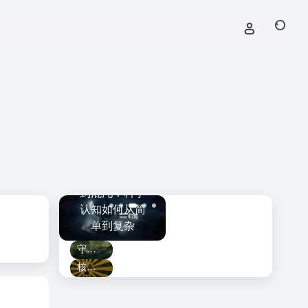
黑洞捕手计划
斯·韦伯望
从牛顿、三体
上线！
守
：触及宇
到混沌：科学
LAMOST发现
的
曾经遥不
认知如何从简
迄今最大的恒
破
及的角落
单到复杂
星级黑洞
守护生命起源的健康：如何破解人类生育力下降难题
核泄漏十年后的日本福岛：变成野生动物的天堂