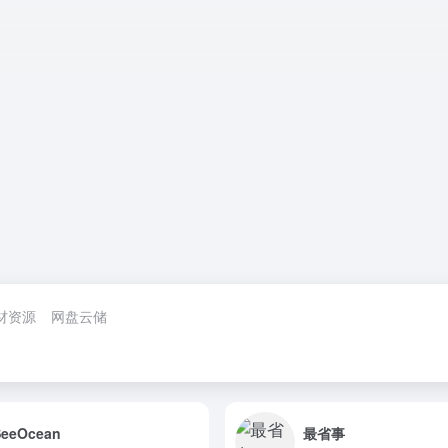
守护生命起源
宇宙为何会膨
詹姆
的健康：如何
胀？这让爱因
远镜
破解人类生育
斯坦非常“懊
宙中
材资源
网盘云储
力下降难题
恼”！
可
SeeOcean
最省事