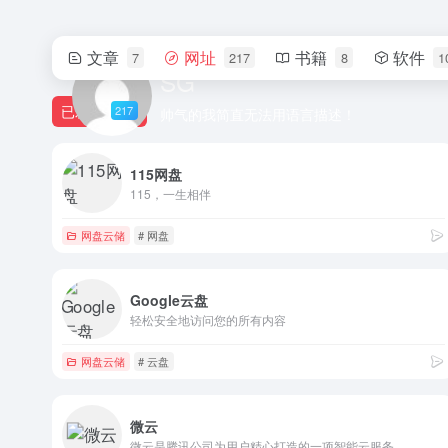
文章
网址
书籍
软件
7
217
8
1
SG
已发布
217
帅气的我简直无法用语言描述！
115网盘
115，一生相伴
网盘云储
# 网盘
Google云盘
轻松安全地访问您的所有内容
网盘云储
# 云盘
微云
微云是腾讯公司为用户精心打造的一项智能云服务