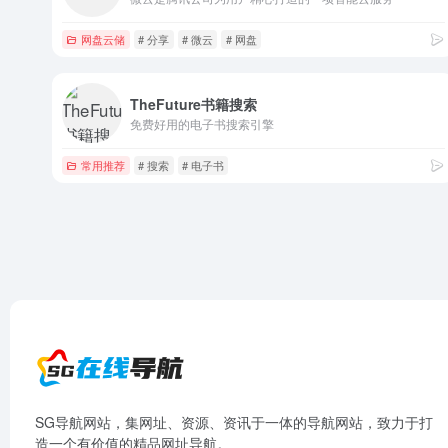
网盘云储
# 分享
# 微云
# 网盘
TheFuture书籍搜索
免费好用的电子书搜索引擎
常用推荐
# 搜索
# 电子书
SG导航网站，集网址、资源、资讯于一体的导航网站，致力于打
造一个有价值的精品网址导航。