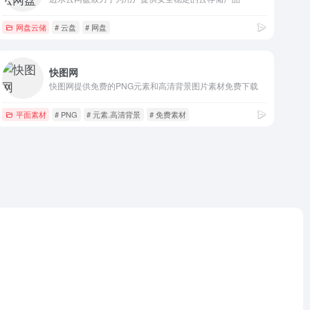
网盘云储
# 云盘
# 网盘
快图网
快图网提供免费的PNG元素和高清背景图片素材免费下载
平面素材
# PNG
# 元素.高清背景
# 免费素材