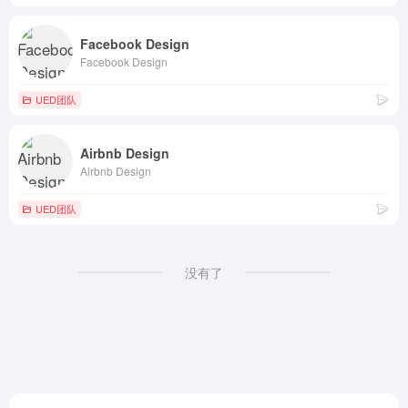
Facebook Design
Facebook Design
UED团队
Airbnb Design
Airbnb Design
UED团队
没有了