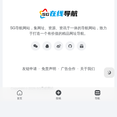
SG导航网站，集网址、资源、资讯于一体的导航网站，致力
于打造一个有价值的精品网址导航。
友链申请
免责声明
广告合作
关于我们
Copyright © 2026
SG导航网站
首页
投稿
导航