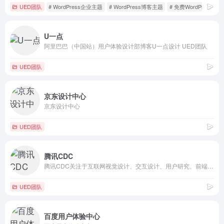
UED团队
# WordPress企业主题
# WordPress博客主题
# 免费WordPress主题
U一点
阿里巴巴（中国站）用户体验设计部博客U一点设计 UED团队
UED团队
京东设计中心
京东设计中心
UED团队
腾讯CDC
腾讯CDC关注于互联网视觉设计、交互设计、用户研究、前端开发。
UED团队
百度用户体验中心