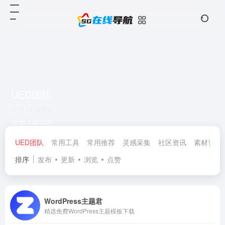
UED团队
共 14 篇网址
io io-tuandui
UED团队
常用工具
常用推荐
灵感采集
社区资讯
素材资源
排序
发布
更新
浏览
点赞
WordPress主题君
精选免费WordPress主题模板下载