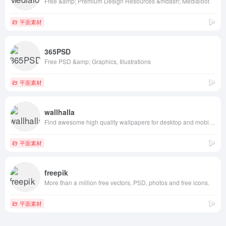
Free &amp; Premium Design Resources &mdash; Medialoot
平面素材
365PSD
Free PSD &amp; Graphics, Illustrations
平面素材
wallhalla
Find awesome high quality wallpapers for desktop and mobile in one place.
平面素材
freepik
More than a million free vectors, PSD, photos and free icons.
平面素材