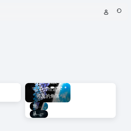
黑
为何会膨
詹姆斯·韦伯望
从牛顿、三体
这让爱因
远镜：触及宇
到混沌：科学
L
非常“懊
宙中曾经遥不
认知如何从简
迄
恼”！
可及的角落
单到复杂
詹姆斯·韦伯望远镜：触及宇宙中曾经遥不可及的角落
从牛顿、三体到混沌：科学认知如何从简单到复杂