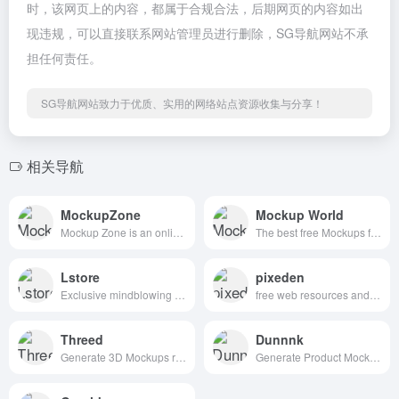
时，该网页上的内容，都属于合规合法，后期网页的内容如出
现违规，可以直接联系网站管理员进行删除，SG导航网站不承
担任何责任。
SG导航网站致力于优质、实用的网络站点资源收集与分享！
相关导航
MockupZone
Mockup World
Mockup Zone is an online store where you can find free and premium PSD mockup files to show your designs in a professional way.
The best free Mockups from the Web
Lstore
pixeden
Exclusive mindblowing freebies for designers and developers
free web resources and graphic design templates.
Threed
Dunnnk
Generate 3D Mockups right in your Browser
Generate Product Mockups For Free