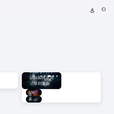
黑洞捕手计划
斯·韦伯望
从牛顿、三体
上线！
守
：触及宇
到混沌：科学
LAMOST发现
的
曾经遥不
认知如何从简
迄今最大的恒
破
及的角落
单到复杂
星级黑洞
100年后，人类终于看到了黑洞
从牛顿、三体到混沌：科学认知如何从简单到复杂