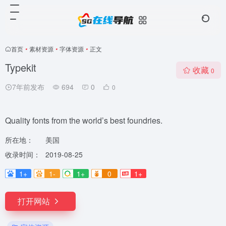
首页
•
素材资源
•
字体资源
•
正文
Typekit
收藏
0
7年前发布
694
0
0
Quality fonts from the world’s best foundries.
所在地：
美国
收录时间：
2019-08-25
1+
1-
1+
0
1+
打开网站