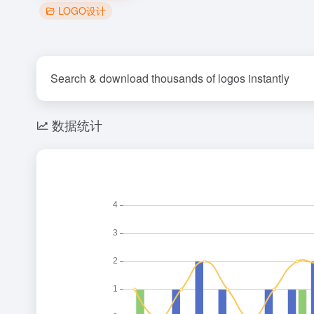
LOGO设计
Search & download thousands of logos instantly
数据统计